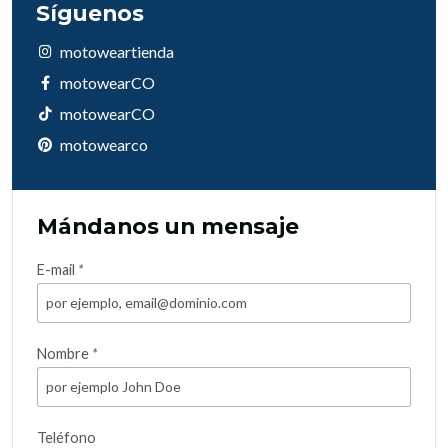
Síguenos
motoweartienda
motowearCO
motowearCO
motowearco
Mándanos un mensaje
E-mail
*
Nombre
*
Teléfono