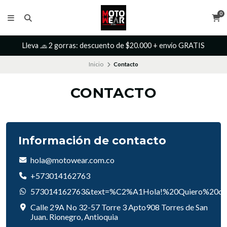
0
Lleva 🧢 2 gorras: descuento de $20.000 + envío GRATIS
Inicio
Contacto
CONTACTO
Información de contacto
hola@motowear.com.co
+573014162763
573014162763&text=%C2%A1Hola!%20Quiero%20co
Calle 29A No 32-57 Torre 3 Apto908 Torres de San
Juan. Rionegro, Antioquia