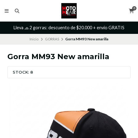
0
Lleva 🧢 2 gorras: descuento de $20.000 + envío GRATIS
Inicio
GORRAS
Gorra MM93 New amarilla
Gorra MM93 New amarilla
STOCK: 8