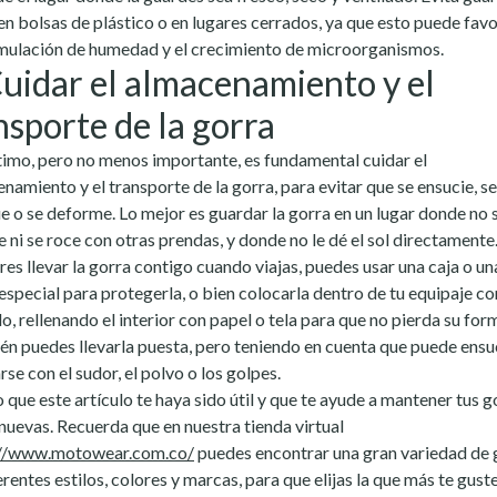
en bolsas de plástico o en lugares cerrados, ya que esto puede fav
mulación de humedad y el crecimiento de microorganismos.
Cuidar el almacenamiento y el
nsporte de la gorra
timo, pero no menos importante, es fundamental cuidar el
namiento y el transporte de la gorra, para evitar que se ensucie, se
e o se deforme. Lo mejor es guardar la gorra en un lugar donde no 
e ni se roce con otras prendas, y donde no le dé el sol directamente
eres llevar la gorra contigo cuando viajas, puedes usar una caja o un
especial para protegerla, o bien colocarla dentro de tu equipaje co
o, rellenando el interior con papel o tela para que no pierda su for
n puedes llevarla puesta, pero teniendo en cuenta que puede ensu
rse con el sudor, el polvo o los golpes.
 que este artículo te haya sido útil y que te ayude a mantener tus g
uevas. Recuerda que en nuestra tienda virtual
://www.motowear.com.co/
puedes encontrar una gran variedad de 
erentes estilos, colores y marcas, para que elijas la que más te guste