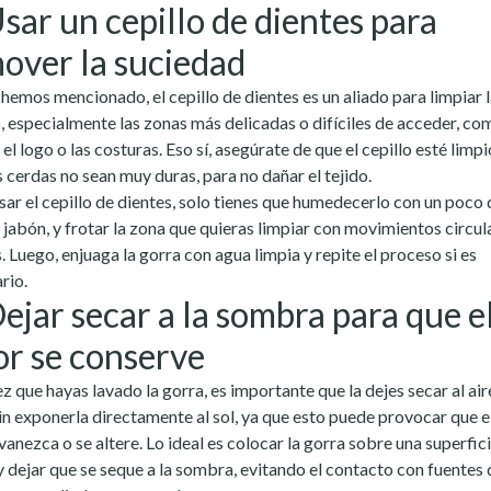
Usar un cepillo de dientes para
over la suciedad
emos mencionado, el cepillo de dientes es un aliado para limpiar 
, especialmente las zonas más delicadas o difíciles de acceder, co
 el logo o las costuras. Eso sí, asegúrate de que el cepillo esté limpi
s cerdas no sean muy duras, para no dañar el tejido.
sar el cepillo de dientes, solo tienes que humedecerlo con un poco 
 jabón, y frotar la zona que quieras limpiar con movimientos circul
. Luego, enjuaga la gorra con agua limpia y repite el proceso si es
rio.
Dejar secar a la sombra para que e
or se conserve
z que hayas lavado la gorra, es importante que la dejes secar al aire
in exponerla directamente al sol, ya que esto puede provocar que e
vanezca o se altere. Lo ideal es colocar la gorra sobre una superfic
y dejar que se seque a la sombra, evitando el contacto con fuentes 