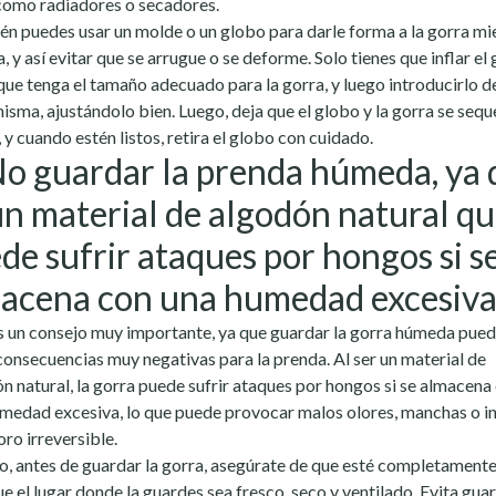
como radiadores o secadores.
n puedes usar un molde o un globo para darle forma a la gorra mi
a, y así evitar que se arrugue o se deforme. Solo tienes que inflar el
que tenga el tamaño adecuado para la gorra, y luego introducirlo d
misma, ajustándolo bien. Luego, deja que el globo y la gorra se sequ
, y cuando estén listos, retira el globo con cuidado.
No guardar la prenda húmeda, ya
un material de algodón natural q
de sufrir ataques por hongos si s
acena con una humedad excesiv
s un consejo muy importante, ya que guardar la gorra húmeda pue
consecuencias muy negativas para la prenda. Al ser un material de
n natural, la gorra puede sufrir ataques por hongos si se almacena
medad excesiva, lo que puede provocar malos olores, manchas o i
oro irreversible.
o, antes de guardar la gorra, asegúrate de que esté completamente
ue el lugar donde la guardes sea fresco, seco y ventilado. Evita guar