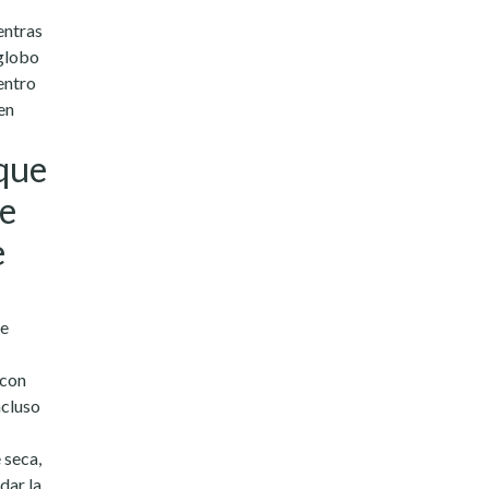
entras
 globo
entro
en
 que
ue
e
a
de
 con
ncluso
 seca,
dar la