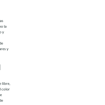
las
mo la
o y
de
ares y
l
 libre,
l color
ie
de