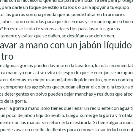
l, para darle un toque de estilo a tu look o para apoyar a tu equipo
to, las gorras son una prenda que no puede faltar en tu armario.
¿sabes cómo cuidarlas para que duren más y se mantengan en buen
? En este artículo te vamos a dar 5 tips para lavar tus gorras
tamente y evitar que se dañen, se destiñan o se deformen.
Lavar a mano con un jabón líquido
tro
 algunas gorras pueden lavarse en la lavadora, lo más recomendab
o a mano, ya que así se evita el riesgo de que se encojan, se arrugue
ten. Además, es mejor usar un jabón líquido neutro, que no conteng
os componentes agresivos que puedan alterar el color o la textura d
Los detergentes en polvo pueden dejar manchas y residuos que afec
o de la gorra.
avar la gorra a mano, solo tienes que llenar un recipiente con agua t
 un poco de jabón líquido neutro. Luego, sumerge la gorra y frótala
ente con las manos, sin retorcerla ni estirarla. Si tiene alguna man
l, puedes usar un cepillo de dientes para remover la suciedad con cu