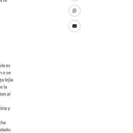
le es
n o se
a lejía
e la
ten al
ibia y
cha
idado.