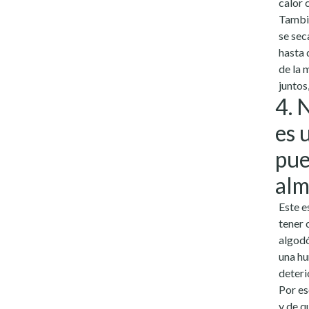
calor 
Tambié
se sec
hasta 
de la 
juntos
4. 
es 
pue
alm
Este e
tener 
algodó
una hu
deteri
Por es
y de q