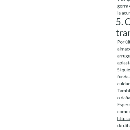
gorra 
la acu
5. 
tra
Por úl
almace
arrugu
aplast
Si qui
funda 
cuidad
Tambié
o daña
Espero
como n
https
de dif