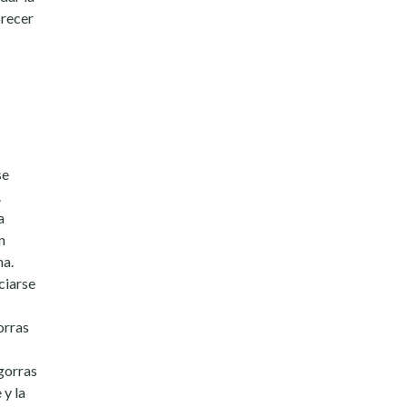
orecer
se
.
a
n
ma.
ciarse
orras
gorras
 y la