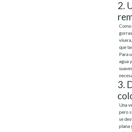
2. 
rem
Como h
gorras
visera,
que la
Para u
agua y
suaves
necesa
3. 
col
Una ve
pero s
se des
plana 