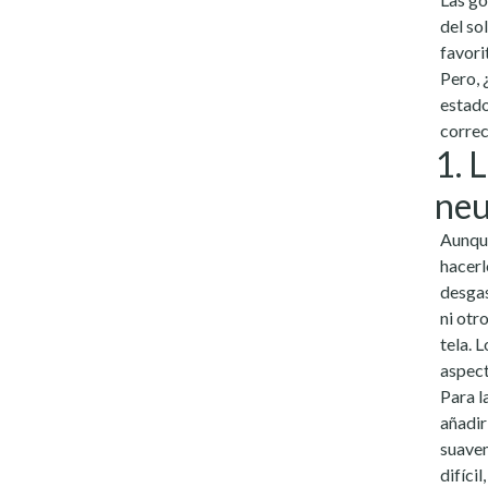
del so
favori
Pero, 
estado
correc
1. 
neu
Aunque
hacerl
desgas
ni otr
tela. 
aspect
Para l
añadir
suavem
difíci