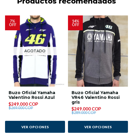
Productos recomendados
7%
14%
OFF
OFF
AGOTADO
Buzo Oficial Yamaha
Buzo Oficial Yamaha
Valentino Rossi Azul
VR46 Valentino Rossi
gris
$249.000 COP
$269.000 COP
$249.000 COP
$289.000 COP
VER OPCIONES
VER OPCIONES