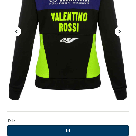
Talla
M