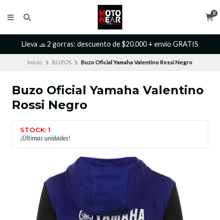
0
Lleva 🧢 2 gorras: descuento de $20.000 + envío GRATIS
Inicio
BUZOS
Buzo Oficial Yamaha Valentino Rossi Negro
Buzo Oficial Yamaha Valentino
Rossi Negro
STOCK: 1
¡Últimas unidades!