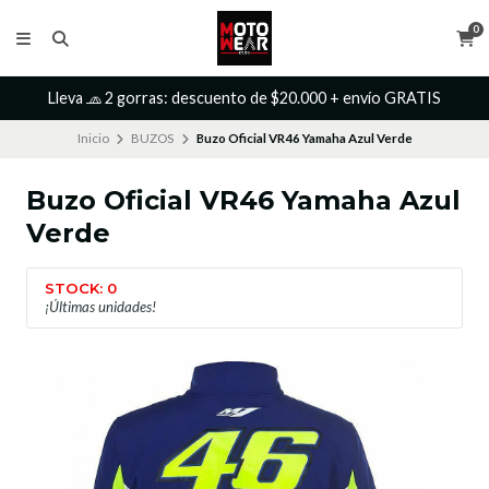
0
Lleva 🧢 2 gorras: descuento de $20.000 + envío GRATIS
Inicio
BUZOS
Buzo Oficial VR46 Yamaha Azul Verde
Buzo Oficial VR46 Yamaha Azul
Verde
STOCK: 0
¡Últimas unidades!