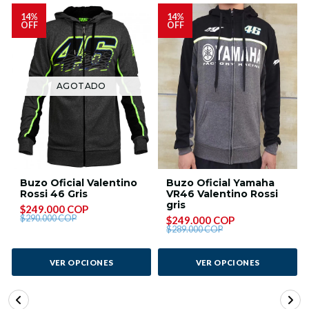
14%
14%
OFF
OFF
AGOTADO
Buzo Oficial Valentino
Buzo Oficial Yamaha
Rossi 46 Gris
VR46 Valentino Rossi
gris
$249.000 COP
$290.000 COP
$249.000 COP
$289.000 COP
VER OPCIONES
VER OPCIONES