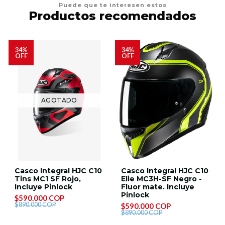
Puede que te interesen estos
Productos recomendados
34%
34%
OFF
OFF
AGOTADO
Casco Integral HJC C10
Casco Integral HJC C10
Tins MC1 SF Rojo,
Elie MC3H-SF Negro -
Incluye Pinlock
Fluor mate. Incluye
Pinlock
$590.000 COP
$890.000 COP
$590.000 COP
$890.000 COP