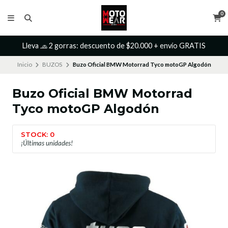
0
Lleva 🧢 2 gorras: descuento de $20.000 + envío GRATIS
Inicio
BUZOS
Buzo Oficial BMW Motorrad Tyco motoGP Algodón
Buzo Oficial BMW Motorrad
Tyco motoGP Algodón
STOCK: 0
¡Últimas unidades!