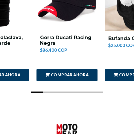
alaclava,
Gorra Ducati Racing
Bufanda C
erde
Negra
$25.000 CO
$86.400 COP
AR AHORA
COMPRAR AHORA
COMPR