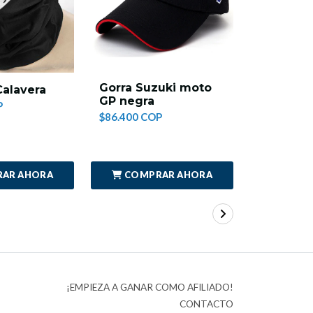
Gorra Suzuki moto
Gorra M
alavera
GP negra
amarilla
P
$86.400 COP
$86.400 C
AR AHORA
COMPRAR AHORA
COMP
¡EMPIEZA A GANAR COMO AFILIADO!
CONTACTO