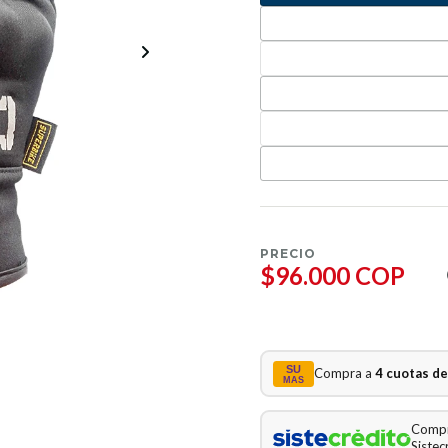
PRECIO
$96.000 COP
SU
Compra a
4 cuotas d
MAS
Comp
Sistec