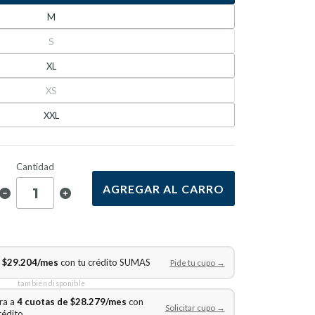
M
S
XL
XS
XXL
Cantidad
AGREGAR AL CARRO
e $29.204/mes
con tu crédito SUMAS
Pide tu cupo →
también disponible
ra a
4 cuotas de $28.279/mes
con
Solicitar cupo →
rédito