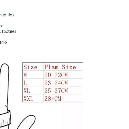
nudillos
ca
 táctiles
frío